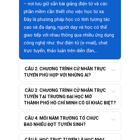
– nơi lưu giữ sẵn bài giảng điện tử và các
phần mềm cần thiết cho việc học từ xa.
Đây là phương pháp học có tính tương tác
cao và đa dạng, người dạy và học có thể
giao tiếp với nhau thông qua nhiều ứng dụng
công nghệ như: thư điện tử (e-mail), chat
trực tuyến, thảo luận trên diễn đàn,…
CÂU 2: CHƯƠNG TRÌNH CỬ NHÂN TRỰC
TUYẾN PHÙ HỢP VỚI NHỮNG AI?
CÂU 3: CHƯƠNG TRÌNH CỬ NHÂN TRỰC
TUYẾN TẠI TRƯỜNG ĐẠI HỌC MỞ
THÀNH PHỐ HỒ CHÍ MINH CÓ GÌ KHÁC BIỆT?
CÂU 4: MỖI NĂM TRƯỜNG TỔ CHỨC
BAO NHIÊU ĐỢT TUYỂN SINH?
CÂU 5: HỌC TRỰC TUYẾN LÀ HỌC NHƯ