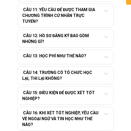
CÂU 11: YÊU CẦU ĐỂ ĐƯỢC THAM GIA
CHƯƠNG TRÌNH CỬ NHÂN TRỰC
TUYẾN?
CÂU 12: HỒ SƠ ĐĂNG KÝ BAO GỒM
NHỮNG GÌ?
CÂU 13: HỌC PHÍ NHƯ THẾ NÀO?
CÂU 14: TRƯỜNG CÓ TỔ CHỨC HỌC
LẠI, THI LẠI KHÔNG?
CÂU 15: ĐIỀU KIỆN ĐỂ ĐƯỢC XÉT TỐT
NGHIỆP?
CÂU 16: KHI XÉT TỐT NGHIỆP, YÊU CẦU
VỀ NGOẠI NGỮ VÀ TIN HỌC NHƯ THẾ
NÀO?