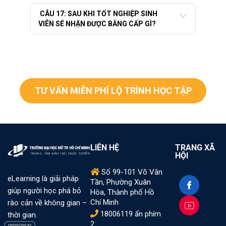
CÂU 17: SAU KHI TỐT NGHIỆP SINH
VIÊN SẼ NHẬN ĐƯỢC BẰNG CẤP GÌ?
TƯ VẤN MIỄN PHÍ LỘ TRÌNH HỌC TẬP
LIÊN HỆ
TRANG XÃ
HỘI
Số 99-101 Võ Văn
eLearning là giải pháp
Tần, Phường Xuân
giúp người học phá bỏ
Hòa, Thành phố Hồ
Chí Minh
rào cản về không gian –
18006119 ấn phím
thời gian.
2