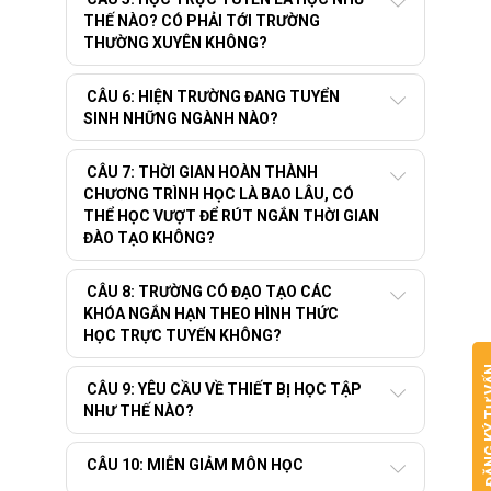
THẾ NÀO? CÓ PHẢI TỚI TRƯỜNG
THƯỜNG XUYÊN KHÔNG?
CÂU 6: HIỆN TRƯỜNG ĐANG TUYỂN
SINH NHỮNG NGÀNH NÀO?
CÂU 7: THỜI GIAN HOÀN THÀNH
CHƯƠNG TRÌNH HỌC LÀ BAO LÂU, CÓ
THỂ HỌC VƯỢT ĐỂ RÚT NGẮN THỜI GIAN
ĐÀO TẠO KHÔNG?
CÂU 8: TRƯỜNG CÓ ĐẠO TẠO CÁC
KHÓA NGẮN HẠN THEO HÌNH THỨC
HỌC TRỰC TUYẾN KHÔNG?
ĐĂNG KÝ
CÂU 9: YÊU CẦU VỀ THIẾT BỊ HỌC TẬP
NHƯ THẾ NÀO?
CÂU 10: MIỄN GIẢM MÔN HỌC