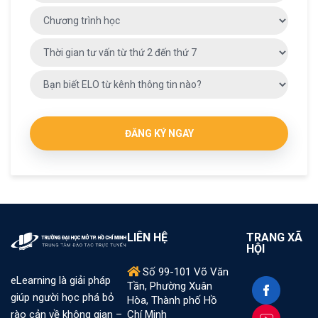
field
blank.
ĐĂNG KÝ NGAY
LIÊN HỆ
TRANG XÃ
HỘI
Số 99-101 Võ Văn
eLearning là giải pháp
Tần, Phường Xuân
giúp người học phá bỏ
Hòa, Thành phố Hồ
Chí Minh
rào cản về không gian –