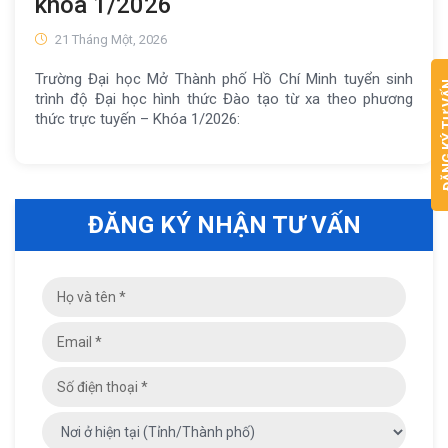
khóa 1/2026
21 Tháng Một, 2026
Trường Đại học Mở Thành phố Hồ Chí Minh tuyển sinh
ĐĂNG KÝ
trình độ Đại học hình thức Đào tạo từ xa theo phương
thức trực tuyến – Khóa 1/2026:
ĐĂNG KÝ NHẬN TƯ VẤN
ĐĂNG
If
KÝ
you
NHẬN
are
TƯ
human,
VẤN
leave
this