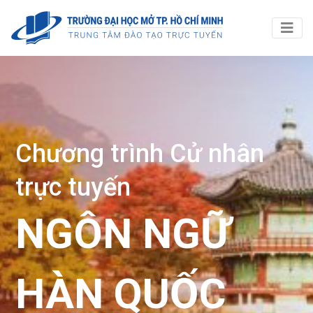
Chương trình
Cử nhân
trực tuyến
NGÔN NGỮ
HÀN QUỐC